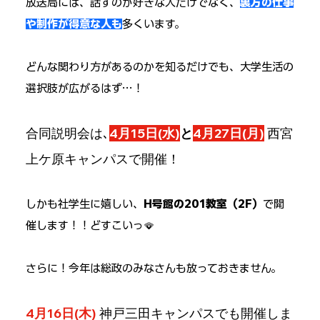
放送局には、話すのが好きな人だけでなく、
裏方の仕事
や制作が得意な人も
多くいます。
どんな関わり方があるのかを知るだけでも、大学生活の
選択肢が広がるはず…！
合同説明会は､
4月15日(水)
と
4月27日(月)
 西宮
上ケ原キャンパスで開催！
しかも社学生に嬉しい、
H号館の201教室（2F）
で開
催します！！どすこいっ🪭
さらに！今年は総政のみなさんも放っておきません。
4月16日(木)
 神戸三田キャンパスでも開催しま