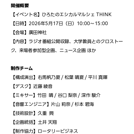
開催概要
【イベント名】ひろたのエシカルマルシェ THINK
【日時】2026年5月17日（日）10:00～15:00
【会場】廣田神社
【内容】ラジオ番組公開収録、大学教員とのクロストー
ク、来場者参加型企画、ニュース企画 ほか
制作チーム
【構成演出】右馬帆乃夏 / 松葉 晴夏 / 平川 真暉
【デスク】近藤 綾音
【ミキサー】竹田  晴 / 谷口 梨奈 / 深作 駿介
【音響エンジニア】片山 莉奈 / 杉本 碧海
【技術設計】久重  興
【企画統括】土井 天翔
【制作協力】ロータリービジネス